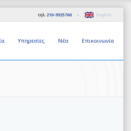
τηλ.
210-9925760
-
English
εία
Υπηρεσίες
Νέα
Επικοινωνία