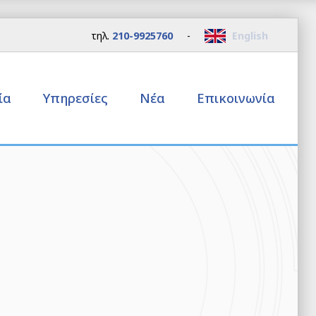
τηλ.
210-9925760
-
English
εία
Υπηρεσίες
Νέα
Επικοινωνία