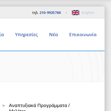
τηλ.
210-9925760
-
English
εία
Υπηρεσίες
Νέα
Επικοινωνία
Αναπτυξιακά Προγράμματα /