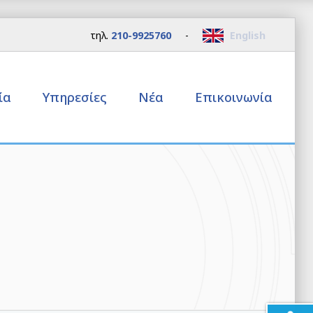
τηλ.
210-9925760
-
English
εία
Υπηρεσίες
Νέα
Επικοινωνία