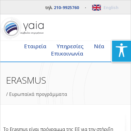
τηλ.
210-9925760
-
English
Εταιρεία
Υπηρεσίες
Νέα
Επικοινωνία
ERASMUS
/
Ευρωπαϊκά προγράμματα
Το Erasmus είναι πρόγραμμα της ΕΕ για την στήριξη