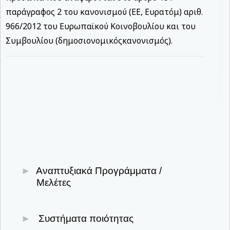
παράγραφος 2 του κανονισμού (ΕΕ, Ευρατόμ) αριθ.
966/2012 του Ευρωπαϊκού Κοινοβουλίου και του
Συμβουλίου (δημοσιο­νομικόςκανονισμός).
Αναπτυξιακά Προγράμματα /
Μελέτες
Υποβολή & παρακολούθηση επενδυτικών
Συστήματα ποιότητας
σχεδίων