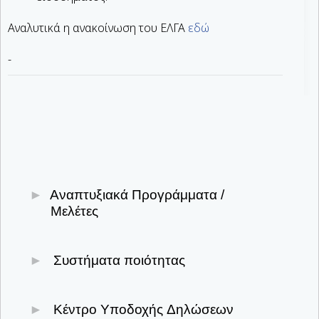
Αναλυτικά η ανακοίνωση του ΕΛΓΑ
εδώ
-
Αναπτυξιακά Προγράμματα /
Μελέτες
Υποβολή & παρακολούθηση επενδυτικών
Συστήματα ποιότητας
σχεδίων
Αναπτυξιακός Νόμος 4887/2022
Πρωτογενής Τομέας
Κέντρο Υποδοχής Δηλώσεων